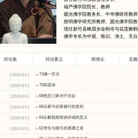
福严佛学院院长、教师
圆光佛学院教务长、中华佛研所教师
慈明佛学研究所教师、圆光佛学院教
现任新竹县峨眉乡金刚寺与花莲舞鹤
佛学专长为中观、唯识、净土、天台
经论集
经论要义
限僧众
见翘
73佛一开示
[ 2020-8-6 ]
70四圣谛
[ 2020-8-5 ]
68慈悲三昧水忏法会
[ 2020-8-5 ]
66出家与在家修行的差别
[ 2020-8-5 ]
64从解脱烦恼谈持戒的意义
[ 2020-8-5 ]
62求生与接引的感通之道
[ 2020-8-5 ]