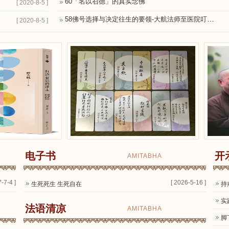
60「名以召德」的真实念佛
[ 2020-8-5 ]
58佛号选择与决定往生的要领-大航法师至医院叮咛癌末见玄师父（有字幕）
[ 2020-8-5 ]
电子书
开
AMITABHA
-7-4 ]
[ 2026-5-16 ]
生死死生 生死自在
持
实
法语清凉
AMITABHA
脚