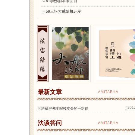
61学佛的本来面目
59三坛大戒随机开示
最新文章
AMITABHA
[ 2017
给福严佛学院校友会的一封信
法谈答问
AMITABHA