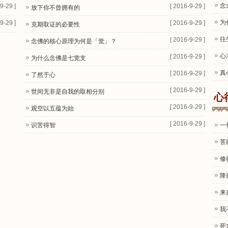
念
9-29 ]
[ 2016-9-29 ]
放下你不曾拥有的
为
9-29 ]
[ 2016-9-29 ]
克期取证的必要性
往
[ 2016-9-29 ]
念佛的核心原理为何是「觉」？
心
[ 2016-9-29 ]
为什么念佛是七觉支
真
[ 2016-9-29 ]
了然于心
[ 2016-9-29 ]
世间无非是自我的取相分别
心
[ 2016-9-29 ]
观空以五蕴为始
[ 2016-9-29 ]
识苦得智
一
菩
修
降
来
我
死