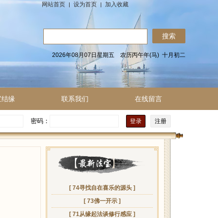
网站首页
设为首页
加入收藏
2026年08月07日星期五 农历丙午年(马) 十月初二
宝结缘
联系我们
在线留言
密码：
注册
[ 74寻找自在喜乐的源头 ]
[ 73佛一开示 ]
[ 71从缘起法谈修行感应 ]