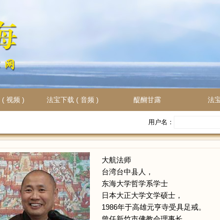
( 视频 )
法宝下载 ( 音频 )
醍醐甘露
法
用户名：
大航法师
台湾台中县人，
东海大学哲学系学士
日本大正大学文学硕士，
1986年于高雄元亨寺受具足戒。
曾任新竹市佛教会理事长