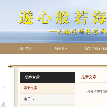
网站首页
法师专区
法宝下载 ( 视频
最新文章
醍醐甘露
最新文章
·
给福严佛学院
电子书