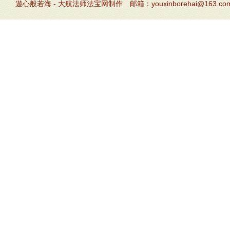
遊心般若海 - 大航法师法宝网制作 邮箱：youxinborehai@163.co